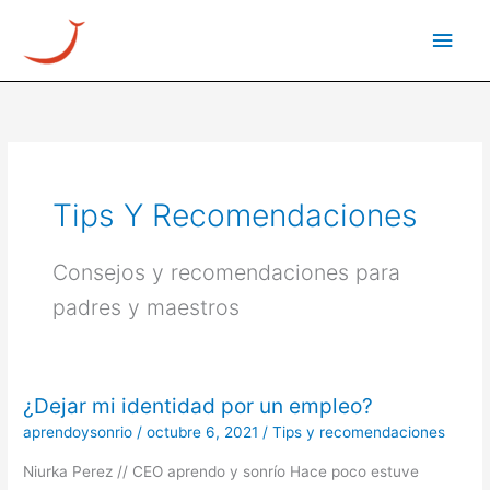
Ir
Men
al
princ
contenido
Tips Y Recomendaciones
Consejos y recomendaciones para
padres y maestros
¿Dejar mi identidad por un empleo?
¿Dejar
mi
aprendoysonrio
/
octubre 6, 2021
/
Tips y recomendaciones
identidad
Niurka Perez // CEO aprendo y sonrío Hace poco estuve
por