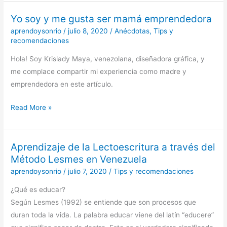
Yo soy y me gusta ser mamá emprendedora
Yo
soy
aprendoysonrio
/
julio 8, 2020
/
Anécdotas
,
Tips y
recomendaciones
y
me
Hola! Soy Krislady Maya, venezolana, diseñadora gráfica, y
gusta
me complace compartir mi experiencia como madre y
ser
emprendedora en este artículo.
mamá
emprendedora
Read More »
Aprendizaje de la Lectoescritura a través del
Aprendizaje
Método Lesmes en Venezuela
de
aprendoysonrio
/
julio 7, 2020
/
Tips y recomendaciones
la
Lectoescritura
¿Qué es educar?
a
Según Lesmes (1992) se entiende que son procesos que
través
duran toda la vida. La palabra educar viene del latín “educere”
del