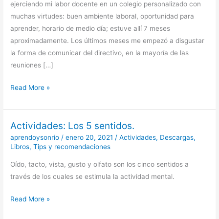
ejerciendo mi labor docente en un colegio personalizado con
un
muchas virtudes: buen ambiente laboral, oportunidad para
empleo?
aprender, horario de medio día; estuve allí 7 meses
aproximadamente. Los últimos meses me empezó a disgustar
la forma de comunicar del directivo, en la mayoría de las
reuniones […]
Read More »
Actividades: Los 5 sentidos.
Actividades:
Los
aprendoysonrio
/
enero 20, 2021
/
Actividades
,
Descargas
,
Libros
,
Tips y recomendaciones
5
sentidos.
Oído, tacto, vista, gusto y olfato son los cinco sentidos a
través de los cuales se estimula la actividad mental.
Read More »