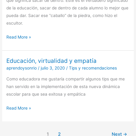
que significa sacar de dentro. Este es el verdadero significado
Método
de la educación, sacar de dentro de cada alumno lo mejor que
Lesmes
pueda dar. Sacar ese “caballo” de la piedra, como hizo el
en
escultor.
Venezuela
Read More »
Educación, virtualidad y empatía
Educación,
virtualidad
aprendoysonrio
/
julio 3, 2020
/
Tips y recomendaciones
y
Como educadora me gustaría compartir algunos tips que me
empatía
han servido en la implementación de esta nueva dinámica
escolar para que sea exitosa y empática
Read More »
1
2
Next
→