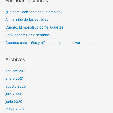
Entradas recientes
r
d
¿Dejar mi identidad por un empleo?
e
Ami el niño de las estrellas
v
Cuento: El monstruo come juguetes.
í
d
Actividades: Los 5 sentidos.
e
Cuentos para niños y niñas que quieren salvar el mundo
o
Archivos
octubre 2021
enero 2021
agosto 2020
julio 2020
junio 2020
mayo 2020