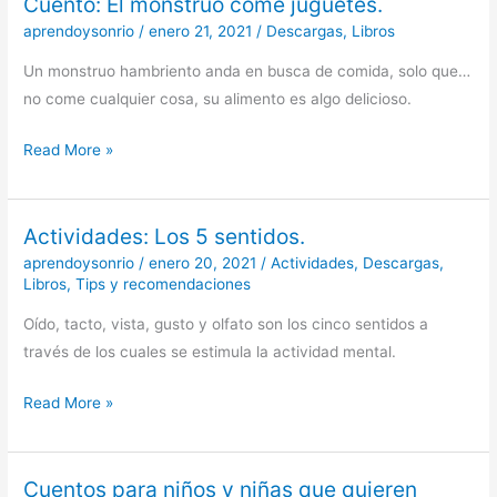
Cuento: El monstruo come juguetes.
Cuento:
El
aprendoysonrio
/
enero 21, 2021
/
Descargas
,
Libros
monstruo
Un monstruo hambriento anda en busca de comida, solo que…
come
no come cualquier cosa, su alimento es algo delicioso.
juguetes.
Read More »
Actividades: Los 5 sentidos.
Actividades:
Los
aprendoysonrio
/
enero 20, 2021
/
Actividades
,
Descargas
,
Libros
,
Tips y recomendaciones
5
sentidos.
Oído, tacto, vista, gusto y olfato son los cinco sentidos a
través de los cuales se estimula la actividad mental.
Read More »
Cuentos para niños y niñas que quieren
Cuentos