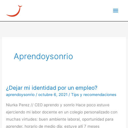
Ir
Men
al
princ
contenido
Aprendoysonrio
¿Dejar mi identidad por un empleo?
¿Dejar
mi
aprendoysonrio
/
octubre 6, 2021
/
Tips y recomendaciones
identidad
Niurka Perez // CEO aprendo y sonrío Hace poco estuve
por
ejerciendo mi labor docente en un colegio personalizado con
un
muchas virtudes: buen ambiente laboral, oportunidad para
empleo?
aprender, horario de medio día; estuve allí 7 meses