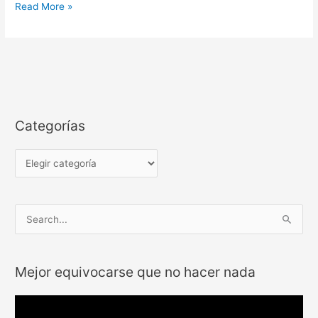
Read More »
Categorías
C
a
t
e
g
o
B
r
u
í
s
Mejor equivocarse que no hacer nada
a
c
s
a
R