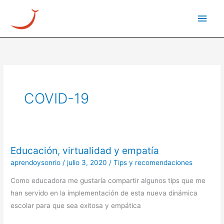
Ir
Men
al
princ
contenido
COVID-19
Educación, virtualidad y empatía
Educación,
virtualidad
aprendoysonrio
/
julio 3, 2020
/
Tips y recomendaciones
y
Como educadora me gustaría compartir algunos tips que me
empatía
han servido en la implementación de esta nueva dinámica
escolar para que sea exitosa y empática